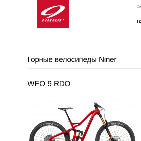
Са
Г
Горные велосипеды Niner
WFO 9 RDO