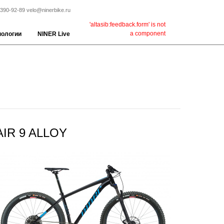
 390-92-89
velo@ninerbike.ru
'altasib:feedback.form' is not
a component
нологии
NINER Live
AIR 9 ALLOY