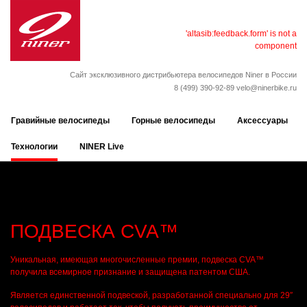
'altasib:feedback.form' is not a
component
Сайт эксклюзивного дистрибьютера велосипедов Niner в России
8 (499) 390-92-89
velo@ninerbike.ru
Гравийные велосипеды
Горные велосипеды
Аксессуары
Технологии
NINER Live
ПОДВЕСКА CVA™
Уникальная, имеющая многочисленные премии, подвеска CVA™
получила всемирное признание и защищена патентом США.
Является единственной подвеской, разработанной специально для 29″