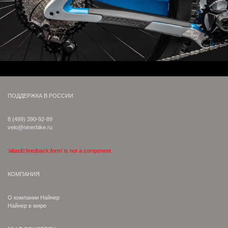
ПОДДЕРЖКА В РОССИИ
8 (499) 390-92-89
velo@ninerbike.ru
'altasib:feedback.form' is not a component
КОМПАНИЯ
О компании Найнер
Найнер в мире